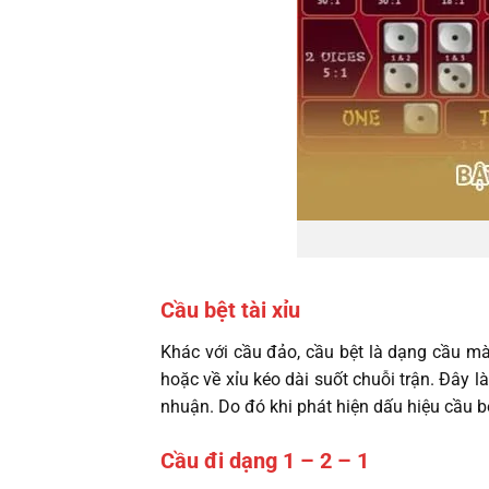
Cầu bệt tài xỉu
Khác với cầu đảo, cầu bệt là dạng cầu mà k
hoặc về xỉu kéo dài suốt chuỗi trận. Đây l
nhuận. Do đó khi phát hiện dấu hiệu cầu b
Cầu đi dạng 1 – 2 – 1