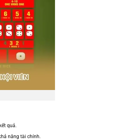
kết quả.
hả năng tài chính.