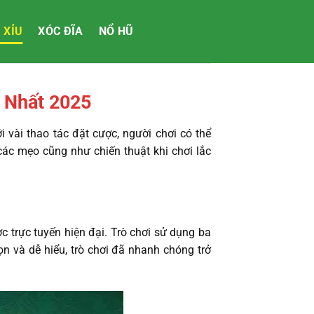
 XỈU
XÓC ĐĨA
NỔ HŨ
t Nhất 2025
i vài thao tác đặt cược, người chơi có thể
các mẹo cũng như chiến thuật khi chơi lắc
c trực tuyến hiện đại. Trò chơi sử dụng ba
n và dễ hiểu, trò chơi đã nhanh chóng trở