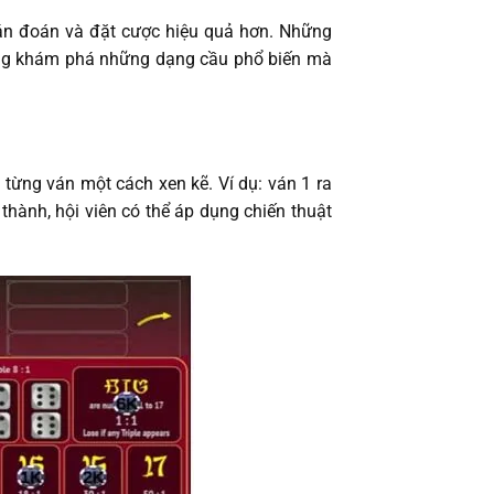
hán đoán và đặt cược hiệu quả hơn. Những
 Cùng khám phá những dạng cầu phổ biến mà
a từng ván một cách xen kẽ. Ví dụ: ván 1 ra
h thành, hội viên có thể áp dụng chiến thuật