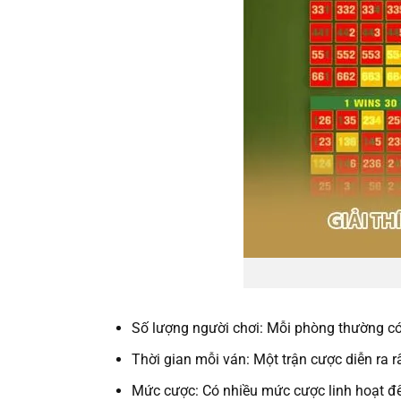
Số lượng người chơi: Mỗi phòng thường có 
Thời gian mỗi ván: Một trận cược diễn ra 
Mức cược: Có nhiều mức cược linh hoạt để 