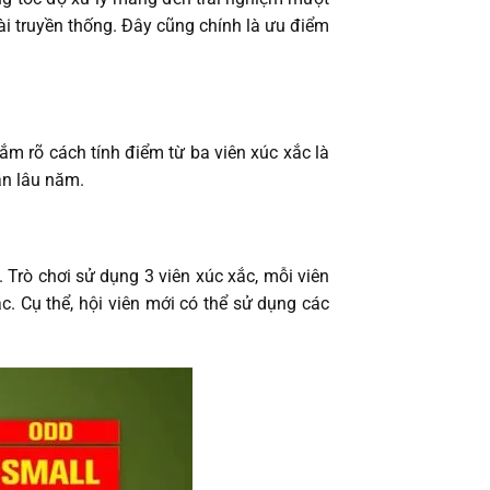
i truyền thống. Đây cũng chính là ưu điểm
nắm rõ cách tính điểm từ ba viên xúc xắc là
ẫn lâu năm.
 Trò chơi sử dụng 3 viên xúc xắc, mỗi viên
. Cụ thể, hội viên mới có thể sử dụng các