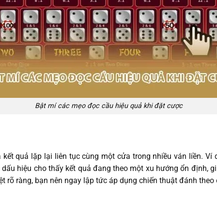
Bật mí các mẹo đọc cầu hiệu quả khi đặt cược
ết quả lặp lại liên tục cùng một cửa trong nhiều ván liền. Ví d
à dấu hiệu cho thấy kết quả đang theo một xu hướng ổn định, gi
ệt rõ ràng, bạn nên ngay lập tức áp dụng chiến thuật đánh theo