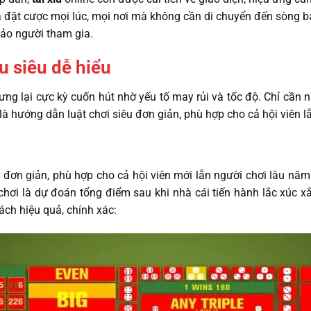
a đặt cược mọi lúc, mọi nơi mà không cần di chuyển đến sòng bà
đảo người tham gia.
u siêu dễ hiểu
hưng lại cực kỳ cuốn hút nhờ yếu tố may rủi và tốc độ. Chỉ cần 
là hướng dẫn luật chơi siêu đơn giản, phù hợp cho cả hội viên l
 đơn giản, phù hợp cho cả hội viên mới lẫn người chơi lâu năm.
hơi là dự đoán tổng điểm sau khi nhà cái tiến hành lắc xúc xắc
ch hiệu quả, chính xác: