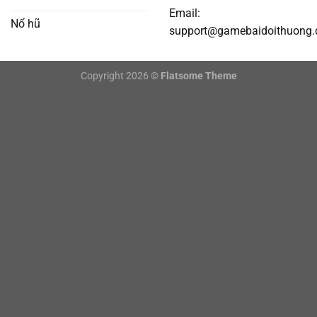
Email:
Nổ hũ
support@gamebaidoithuong
Copyright 2026 ©
Flatsome Theme