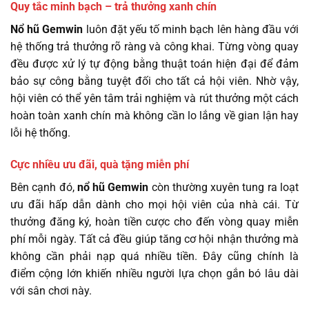
Quy tắc minh bạch – trả thưởng xanh chín
Nổ hũ Gemwin
luôn đặt yếu tố minh bạch lên hàng đầu với
hệ thống trả thưởng rõ ràng và công khai. Từng vòng quay
đều được xử lý tự động bằng thuật toán hiện đại để đảm
bảo sự công bằng tuyệt đối cho tất cả hội viên. Nhờ vậy,
hội viên có thể yên tâm trải nghiệm và rút thưởng một cách
hoàn toàn xanh chín mà không cần lo lắng về gian lận hay
lỗi hệ thống.
Cực nhiều ưu đãi, quà tặng miễn phí
Bên cạnh đó,
nổ hũ Gemwin
còn thường xuyên tung ra loạt
ưu đãi hấp dẫn dành cho mọi hội viên của nhà cái. Từ
thưởng đăng ký, hoàn tiền cược cho đến vòng quay miễn
phí mỗi ngày. Tất cả đều giúp tăng cơ hội nhận thưởng mà
không cần phải nạp quá nhiều tiền. Đây cũng chính là
điểm cộng lớn khiến nhiều người lựa chọn gắn bó lâu dài
với sân chơi này.