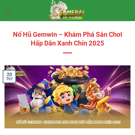
Bỏ
qua
nội
dung
Nổ Hũ Gemwin – Khám Phá Sân Chơi
Hấp Dẫn Xanh Chín 2025
20
Th7