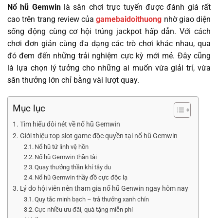
Nổ hũ Gemwin
là sân chơi trực tuyến được đánh giá rất
cao trên trang review của
gamebaidoithuong
nhờ giao diện
sống động cùng cơ hội trúng jackpot hấp dẫn. Với cách
chơi đơn giản cùng đa dạng các trò chơi khác nhau, qua
đó đem đến những trải nghiệm cực kỳ mới mẻ. Đây cũng
là lựa chọn lý tưởng cho những ai muốn vừa giải trí, vừa
săn thưởng lớn chỉ bằng vài lượt quay.
Mục lục
Tìm hiểu đôi nét về nổ hũ Gemwin
Giới thiệu top slot game độc quyền tại nổ hũ Gemwin
Nổ hũ tứ linh vệ hồn
Nổ hũ Gemwin thần tài
Quay thưởng thần khí tây du
Nổ hũ Gemwin thầy đồ cực độc lạ
Lý do hội viên nên tham gia nổ hũ Genwin ngay hôm nay
Quy tắc minh bạch – trả thưởng xanh chín
Cực nhiều ưu đãi, quà tặng miễn phí