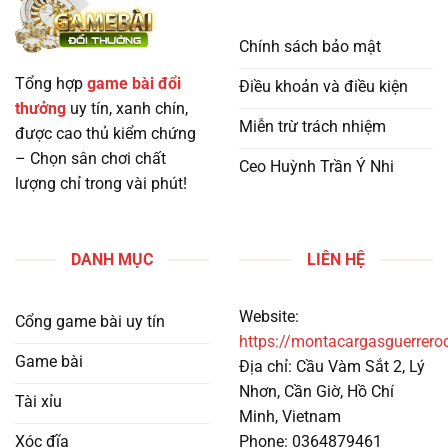
Nhanh,
2025
Dễ
Kiếm
Chính sách bảo mật
Lời
Khủng
Tổng hợp
game bài đổi
Điều khoản và điều kiện
thưởng
uy tín, xanh chín,
Miễn trừ trách nhiệm
được cao thủ kiểm chứng
– Chọn sân chơi chất
Ceo Huỳnh Trần Ý Nhi
lượng chỉ trong vài phút!
DANH MỤC
LIÊN HỆ
Website:
Cổng game bài uy tín
https://montacargasguerrero
Game bài
Địa chỉ: Cầu Vàm Sắt 2, Lý
Nhơn, Cần Giờ, Hồ Chí
Tài xỉu
Minh, Vietnam
Xóc đĩa
Phone: 0364879461