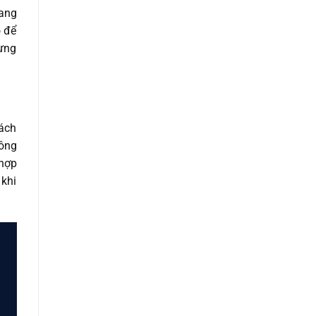
ang
o để
đừng
cách
hông
 hợp
 khi