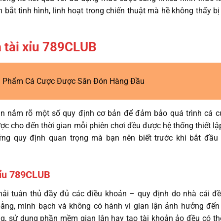
bắt tình hình, linh hoạt trong chiến thuật mà hề không thấy bị
a tài xỉu 789CLUB
êu Phẩm Cá Cược Được Săn Đón Hàng Đầu
cần nắm rõ một số quy định cơ bản để đảm bảo quá trình cá 
ợc cho đến thời gian mỗi phiên chơi đều được hệ thống thiết lậ
ững quy định quan trọng mà bạn nên biết trước khi bắt đầu 
 xỉu 789CLUB
phải tuân thủ đầy đủ các điều khoản – quy định do nhà cái đề
ng, minh bạch và không có hành vi gian lận ảnh hưởng đến 
, sử dụng phần mềm gian lận hay tạo tài khoản ảo đều có th