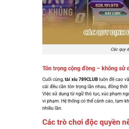
Các quy đ
Tôn trọng cộng đồng – không sử 
Cuối cùng,
tài xỉu 789CLUB
luôn đề cao vă
cái đều cần tôn trọng lẫn nhau, đồng thời 
Việc sử dụng từ ngữ thô tục, xúc phạm ngư
vi phạm. Hệ thống có thể cảnh cáo, tạm k
nhiều lần.
Các trò chơi độc quyền n