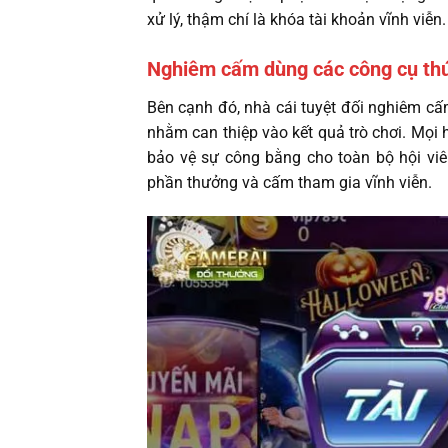
xử lý, thậm chí là khóa tài khoản vĩnh viễn.
Nghiêm cấm dùng các công cụ thứ
Bên cạnh đó, nhà cái tuyệt đối nghiêm cấ
nhằm can thiệp vào kết quả trò chơi. Mọi 
bảo vệ sự công bằng cho toàn bộ hội viên
phần thưởng và cấm tham gia vĩnh viễn.