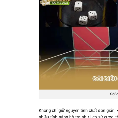
Đôi 
Không chỉ giữ nguyên tính chất đơn giản, k
nhiều tính năng hỗ trợ như lịch sử cược,