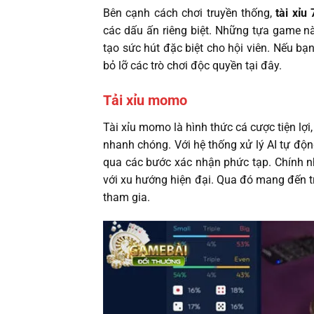
Bên cạnh cách chơi truyền thống,
tài xỉu
các dấu ấn riêng biệt. Những tựa game n
tạo sức hút đặc biệt cho hội viên. Nếu b
bỏ lỡ các trò chơi độc quyền tại đây.
Tải xỉu momo
Tài xỉu momo là hình thức cá cược tiện lợi
nhanh chóng. Với hệ thống xử lý AI tự đ
qua các bước xác nhận phức tạp. Chính nh
với xu hướng hiện đại. Qua đó mang đến trả
tham gia.