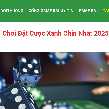
IDOITHUONG
CỔNG GAME BÀI UY TÍN
GAME BÀI
TÀI
 Chơi Đặt Cược Xanh Chín Nhất 2025