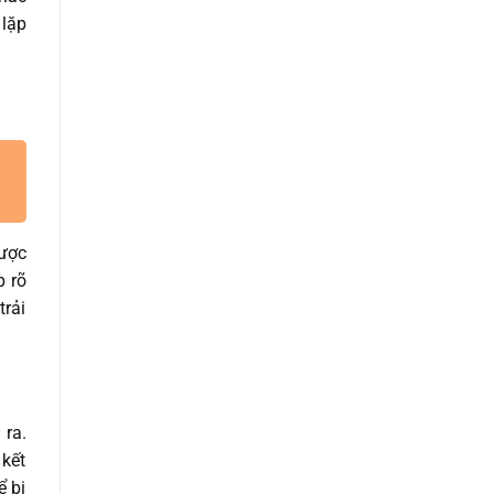
 lặp
cược
p rõ
trải
 ra.
kết
ể bị