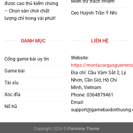
Miễn trừ trách nhiệm
được cao thủ kiểm chứng
– Chọn sân chơi chất
Ceo Huỳnh Trần Ý Nhi
lượng chỉ trong vài phút!
DANH MỤC
LIÊN HỆ
Website:
Cổng game bài uy tín
https://montacargasguerrero
Game bài
Địa chỉ: Cầu Vàm Sắt 2, Lý
Nhơn, Cần Giờ, Hồ Chí
Tài xỉu
Minh, Vietnam
Xóc đĩa
Phone: 0364879461
Email:
Nổ hũ
support@gamebaidoithuong
Copyright 2026 ©
Flatsome Theme