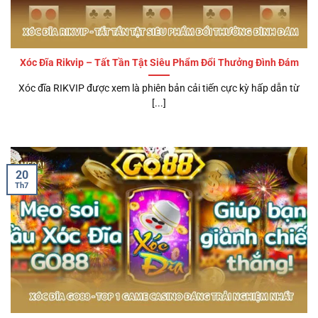
Xóc Đĩa Rikvip – Tất Tần Tật Siêu Phẩm Đổi Thưởng Đình Đám
Xóc đĩa RIKVIP được xem là phiên bản cải tiến cực kỳ hấp dẫn từ
[...]
20
Th7