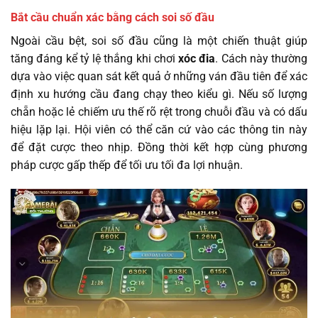
Bắt cầu chuẩn xác bằng cách soi số đầu
Ngoài cầu bệt, soi số đầu cũng là một chiến thuật giúp
tăng đáng kể tỷ lệ thắng khi chơi
xóc đia
. Cách này thường
dựa vào việc quan sát kết quả ở những ván đầu tiên để xác
định xu hướng cầu đang chạy theo kiểu gì. Nếu số lượng
chẵn hoặc lẻ chiếm ưu thế rõ rệt trong chuỗi đầu và có dấu
hiệu lặp lại. Hội viên có thể căn cứ vào các thông tin này
để đặt cược theo nhịp. Đồng thời kết hợp cùng phương
pháp cược gấp thếp để tối ưu tối đa lợi nhuận.