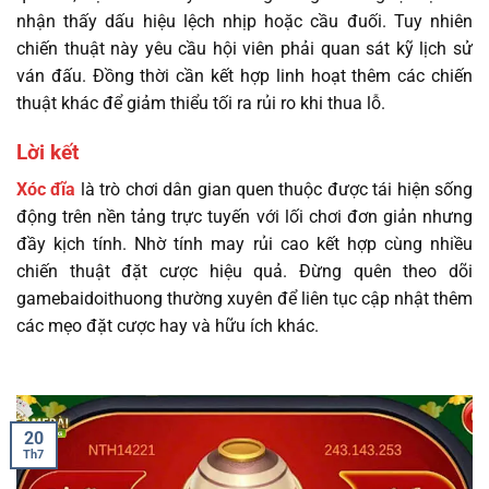
nhận thấy dấu hiệu lệch nhịp hoặc cầu đuối. Tuy nhiên
chiến thuật này yêu cầu hội viên phải quan sát kỹ lịch sử
ván đấu. Đồng thời cần kết hợp linh hoạt thêm các chiến
thuật khác để giảm thiểu tối ra rủi ro khi thua lỗ.
Lời kết
Xóc đĩa
là trò chơi dân gian quen thuộc được tái hiện sống
động trên nền tảng trực tuyến với lối chơi đơn giản nhưng
đầy kịch tính. Nhờ tính may rủi cao kết hợp cùng nhiều
chiến thuật đặt cược hiệu quả. Đừng quên theo dõi
gamebaidoithuong thường xuyên để liên tục cập nhật thêm
các mẹo đặt cược hay và hữu ích khác.
20
Th7