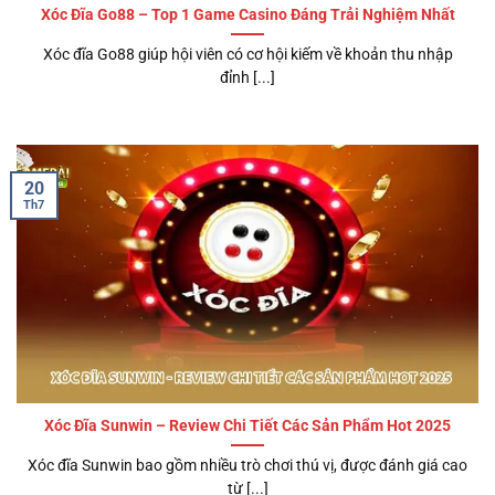
Xóc Đĩa Go88 – Top 1 Game Casino Đáng Trải Nghiệm Nhất
Xóc đĩa Go88 giúp hội viên có cơ hội kiếm về khoản thu nhập
đỉnh [...]
20
Th7
Xóc Đĩa Sunwin – Review Chi Tiết Các Sản Phẩm Hot 2025
Xóc đĩa Sunwin bao gồm nhiều trò chơi thú vị, được đánh giá cao
từ [...]