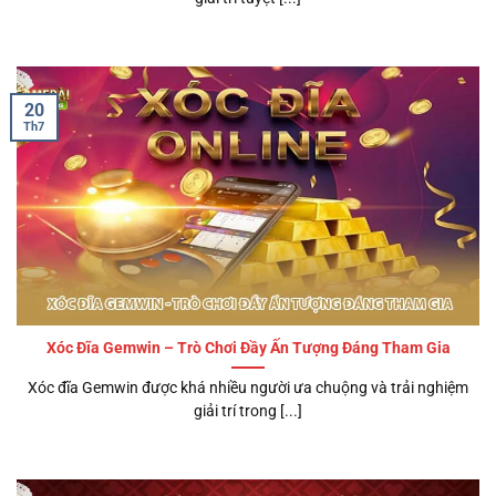
20
Th7
Xóc Đĩa Gemwin – Trò Chơi Đầy Ấn Tượng Đáng Tham Gia
Xóc đĩa Gemwin được khá nhiều người ưa chuộng và trải nghiệm
giải trí trong [...]