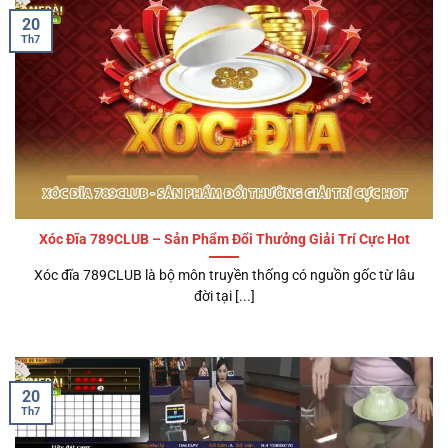
20
Th7
Xóc Đĩa 789CLUB – Sản Phẩm Đổi Thưởng Giải Trí Cực Hot
Xóc đĩa 789CLUB là bộ môn truyền thống có nguồn gốc từ lâu
đời tại [...]
20
Th7