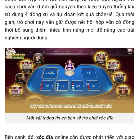
cách chơi vẫn được giữ nguyên theo kiểu truyền thống khi
sử dụng 4 đồng xu và dự đoán kết quả chẵn/lẻ. Qua thời
gian, trò chơi này vẫn giữ được nét hồi hộp vốn có đồng
thời bổ sung thêm nhiều tính năng mới để nâng cao trải
nghiệm người dùng.
Một vài thông tin cơ bản về trò chơi xóc đĩa
Bên cạnh đó,
xóc đĩa
online còn được phát triển với giao