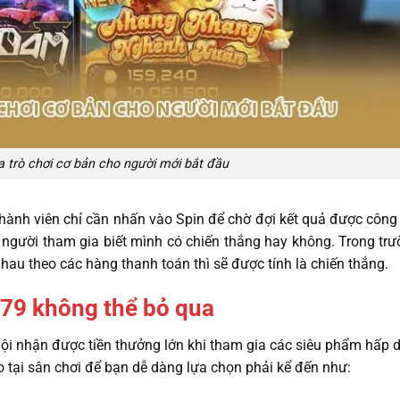
a trò chơi cơ bản cho người mới bắt đầu
 thành viên chỉ cần nhấn vào Spin để chờ đợi kết quả được công
người tham gia biết mình có chiến thắng hay không. Trong tr
hau theo các hàng thanh toán thì sẽ được tính là chiến thắng.
n79 không thể bỏ qua
 hội nhận được tiền thưởng lớn khi tham gia các siêu phẩm hấp 
tại sân chơi để bạn dễ dàng lựa chọn phải kể đến như: