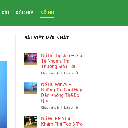
 XỈU
XÓC ĐĨA
NỔ HŨ
BÀI VIẾT MỚI NHẤT
Nổ Hũ Tipclub – Giải
Trí Nhanh, Trả
Thưởng Siêu Hời
Chức năng bình luận bị tắt
ở
Nổ
Hũ
Nổ Hũ Win79 –
Tipclub
Những Trò Chơi Hấp
–
Dẫn Không Thể Bỏ
Giải
Qua
Trí
Nhanh,
Chức năng bình luận bị tắt
ở
Trả
Nổ
Thưởng
Hũ
Nổ Hũ B52club –
Siêu
Win79
Khám Phá Top 3 Trò
Hời
–