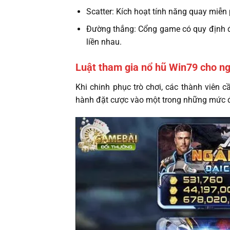
Scatter: Kích hoạt tính năng quay miễn 
Đường thắng: Cổng game có quy định đố
liền nhau.
Luật tham gia nổ hũ Win79 cho n
Khi chinh phục trò chơi, các thành viên 
hành đặt cược vào một trong những mức đ