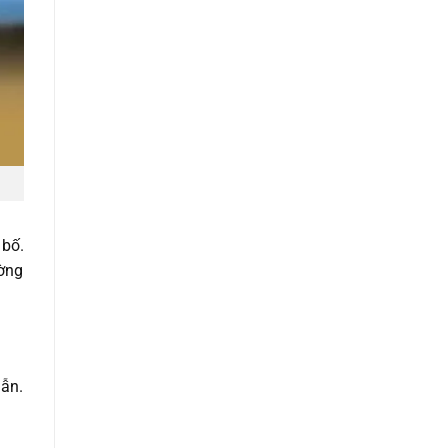
 bố.
ường
dẫn.