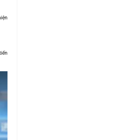
hiện
tiến