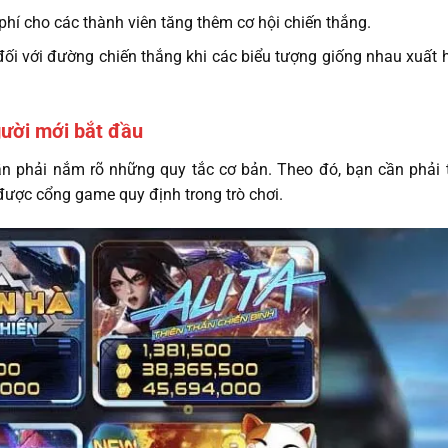
phí cho các thành viên tăng thêm cơ hội chiến thắng.
i với đường chiến thắng khi các biểu tượng giống nhau xuất 
gười mới bắt đầu
cần phải nắm rõ những quy tắc cơ bản. Theo đó, bạn cần phải 
ược cổng game quy định trong trò chơi.