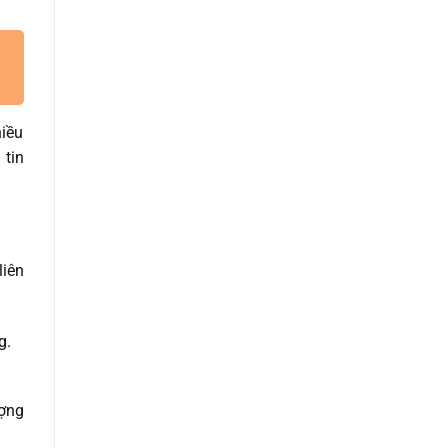
hiều
 tin
liên
g.
ượng