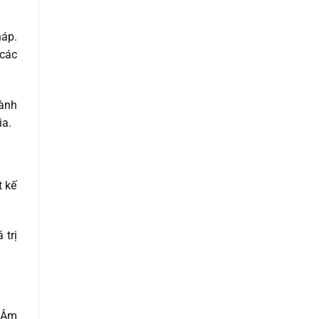
háp.
 các
hành
ia.
t kế
 trị
. Âm