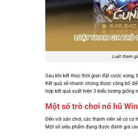
Luật tham gi
Sau khi kết thúc thời gian đặt cược xong,
Kết quả sẽ nhanh chóng được công bố để 
hợp kết quả xuất hiện 3 biểu tượng giống n
Một số trò chơi nổ hũ Wi
Đến với sân chơi, các thành viên sẽ có cơ
Một số siêu phẩm đang được đánh giá cao 