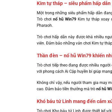
Kim tự tháp – siêu phẩm hấp dẫn
Một trong những siêu phẩm hấp dẫn đang 
Trò chơi
nổ hũ Win79
Kim tự tháp xoay 
Pharaoh.
Trò chơi hấp dẫn này được khá nhiều ngườ
viên. Đảm bảo những ván chơi Kim tự tháp h
Thần đèn – nổ hũ Win79 khiến n
Trò chơi tiếp theo đang được nhiều người
với phong cách Ai Cập huyền bí giúp mang 
Không chỉ vậy, nếu người tham gia may mắ
cao. Đảm bảo tiền thưởng mà trò
nổ hũ W
Khó báu tứ Linh mang đến cảm x
Trò chơi Kho báu tứ Linh được thiết kế với