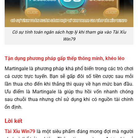
Có sự tính toán ngân sách hợp lý khi tham gia vào Tài Xỉu
Win79
Tận dụng phương pháp gấp thếp thông minh, khéo léo
Martingale là phương pháp khá phổ biến trong các trò chơi
cá cược trực tuyến. Bạn sẽ gấp đôi số tiền cược sau mỗi
lần thua cho đến khi thắng thì quay về hạn mức ban đầu.
Ưu điểm là Martingale là giúp thu hồi vốn nhanh chóng
sau chuỗi thua nhưng chỉ sử dụng khi có nguồn tài chính
ổn định.
Lời kết
Tài Xỉu Win79
là một siêu phẩm đáng mong đợi mà người