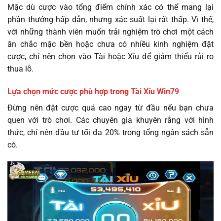
Mặc dù cược vào tổng điểm chính xác có thể mang lại
phần thưởng hấp dẫn, nhưng xác suất lại rất thấp. Vì thế,
với những thành viên muốn trải nghiệm trò chơi một cách
ăn chắc mặc bền hoặc chưa có nhiều kinh nghiệm đặt
cược, chỉ nên chọn vào Tài hoặc Xỉu để giảm thiểu rủi ro
thua lỗ.
Lựa chọn mức cược phù hợp trong Tài Xỉu Win79
Đừng nên đặt cược quá cao ngay từ đầu nếu bạn chưa
quen với trò chơi. Các chuyên gia khuyên rằng với hình
thức, chỉ nên đầu tư tối đa 20% trong tổng ngân sách sẵn
có.