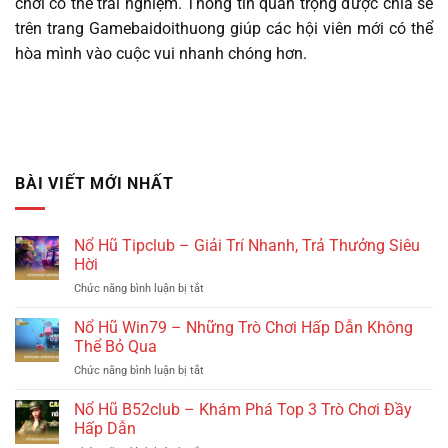
chơi có thể trải nghiệm. Thông tin quan trọng được chia sẻ
trên trang Gamebaidoithuong giúp các hội viên mới có thể
hòa mình vào cuộc vui nhanh chóng hơn.
BÀI VIẾT MỚI NHẤT
Nổ Hũ Tipclub – Giải Trí Nhanh, Trả Thưởng Siêu
Hời
Chức năng bình luận bị tắt
ở
Nổ
Hũ
Nổ Hũ Win79 – Những Trò Chơi Hấp Dẫn Không
Tipclub
Thể Bỏ Qua
–
Chức năng bình luận bị tắt
ở
Giải
Nổ
Trí
Hũ
Nổ Hũ B52club – Khám Phá Top 3 Trò Chơi Đầy
Nhanh,
Win79
Trả
Hấp Dẫn
–
Thưởng