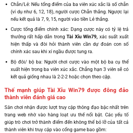
Chẵn/Lẻ: Nếu tổng điểm của ba viên xúc xắc là số chẵn
(ví dụ như 6, 12, 18), người cược Chẵn thắng. Ngược lại
nếu kết quả là 7, 9, 15, người vào tiền Lẻ thắng.
Cược tổng điểm chính xác: Dạng cược này có tỷ lệ trả
thưởng rất hấp dẫn trong
Tài Xỉu Win79,
xác suất xuất
hiện thấp và đòi hỏi thành viên cần dự đoán con số
chính xác sau khi xí ngầu được tung ra.
Bộ đôi/ bộ ba: Người chơi cược vào một bộ ba cụ thể
xuất hiện trong ba viên xúc xắc. Chẳng hạn 3 viên sẽ có
kết quả giống nhau là 2-2-2 hoặc chọn theo cặp.
Thế mạnh giúp Tài Xỉu Win79 được đông đảo
thành viên đánh giá cao
Sân chơi nhận được lượt truy cập thông đạo bậc nhất trên
trang web nhờ vào hàng loạt ưu thế nổi bật. Các yếu tố
giúp trò chơi trở thành điểm đến không thể bỏ lỡ của tất cả
thành viên khi truy cập vào cổng game bao gồm: