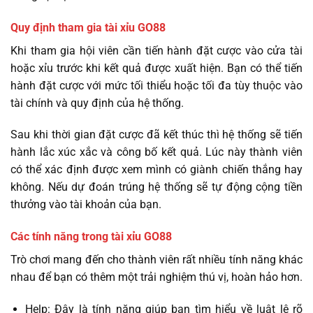
Quy định tham gia tài xỉu GO88
Khi tham gia hội viên cần tiến hành đặt cược vào cửa tài
hoặc xỉu trước khi kết quả được xuất hiện. Bạn có thể tiến
hành đặt cược với mức tối thiểu hoặc tối đa tùy thuộc vào
tài chính và quy định của hệ thống.
Sau khi thời gian đặt cược đã kết thúc thì hệ thống sẽ tiến
hành lắc xúc xắc và công bố kết quả. Lúc này thành viên
có thể xác định được xem mình có giành chiến thắng hay
không. Nếu dự đoán trúng hệ thống sẽ tự động cộng tiền
thưởng vào tài khoản của bạn.
Các tính năng trong tài xỉu GO88
Trò chơi mang đến cho thành viên rất nhiều tính năng khác
nhau để bạn có thêm một trải nghiệm thú vị, hoàn hảo hơn.
Help: Đây là tính năng giúp bạn tìm hiểu về luật lệ rõ