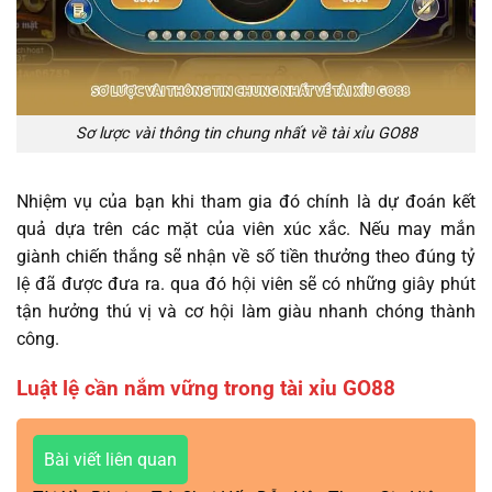
Sơ lược vài thông tin chung nhất về tài xỉu GO88
Nhiệm vụ của bạn khi tham gia đó chính là dự đoán kết
quả dựa trên các mặt của viên xúc xắc. Nếu may mắn
giành chiến thắng sẽ nhận về số tiền thưởng theo đúng tỷ
lệ đã được đưa ra. qua đó hội viên sẽ có những giây phút
tận hưởng thú vị và cơ hội làm giàu nhanh chóng thành
công.
Luật lệ cần nắm vững trong tài xỉu GO88
Bài viết liên quan