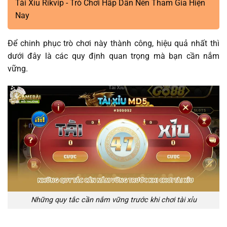
Tài Xỉu Rikvip - Trò Chơi Hấp Dẫn Nên Tham Gia Hiện
Nay
Để chinh phục trò chơi này thành công, hiệu quả nhất thì
dưới đây là các quy định quan trọng mà bạn cần nắm
vững.
Những quy tắc cần nắm vững trước khi chơi tài xỉu