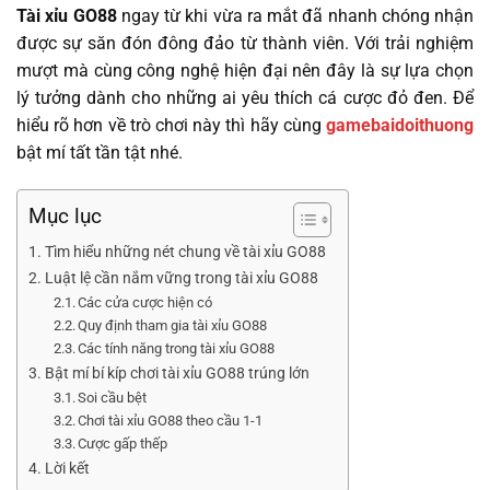
Tài xỉu GO88
ngay từ khi vừa ra mắt đã nhanh chóng nhận
được sự săn đón đông đảo từ thành viên. Với trải nghiệm
mượt mà cùng công nghệ hiện đại nên đây là sự lựa chọn
lý tưởng dành cho những ai yêu thích cá cược đỏ đen. Để
hiểu rõ hơn về trò chơi này thì hãy cùng
gamebaidoithuong
bật mí tất tần tật nhé.
Mục lục
Tìm hiểu những nét chung về tài xỉu GO88
Luật lệ cần nắm vững trong tài xỉu GO88
Các cửa cược hiện có
Quy định tham gia tài xỉu GO88
Các tính năng trong tài xỉu GO88
Bật mí bí kíp chơi tài xỉu GO88 trúng lớn
Soi cầu bệt
Chơi tài xỉu GO88 theo cầu 1-1
Cược gấp thếp
Lời kết