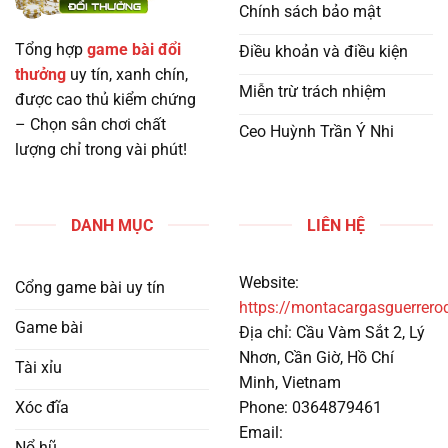
Kiếm
Chính sách bảo mật
Lời
Khủng
Tổng hợp
game bài đổi
Điều khoản và điều kiện
thưởng
uy tín, xanh chín,
Miễn trừ trách nhiệm
được cao thủ kiểm chứng
– Chọn sân chơi chất
Ceo Huỳnh Trần Ý Nhi
lượng chỉ trong vài phút!
DANH MỤC
LIÊN HỆ
Website:
Cổng game bài uy tín
https://montacargasguerrero
Game bài
Địa chỉ: Cầu Vàm Sắt 2, Lý
Nhơn, Cần Giờ, Hồ Chí
Tài xỉu
Minh, Vietnam
Xóc đĩa
Phone: 0364879461
Email:
Nổ hũ