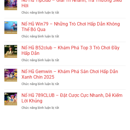
Nổ Hũ Tipclub – Giải Trí Nhanh, Trả Thưởng Siêu
Hời
Chức năng bình luận bị tắt
ở
Nổ
Hũ
Nổ Hũ Win79 – Những Trò Chơi Hấp Dẫn Không
Tipclub
Thể Bỏ Qua
–
Chức năng bình luận bị tắt
ở
Giải
Nổ
Trí
Hũ
Nổ Hũ B52club – Khám Phá Top 3 Trò Chơi Đầy
Nhanh,
Win79
Trả
Hấp Dẫn
–
Thưởng
Chức năng bình luận bị tắt
ở
Những
Siêu
Nổ
Trò
Hời
Hũ
Nổ Hũ Gemwin – Khám Phá Sân Chơi Hấp Dẫn
Chơi
B52club
Hấp
Xanh Chín 2025
–
Dẫn
Chức năng bình luận bị tắt
ở
Khám
Không
Nổ
Phá
Thể
Hũ
Nổ Hũ 789CLUB – Đặt Cược Cực Nhanh, Dễ Kiếm
Top
Bỏ
Gemwin
3
Lời Khủng
Qua
–
Trò
Chức năng bình luận bị tắt
ở
Khám
Chơi
Nổ
Phá
Đầy
Hũ
Sân
Hấp
789CLUB
Chơi
Dẫn
–
Hấp