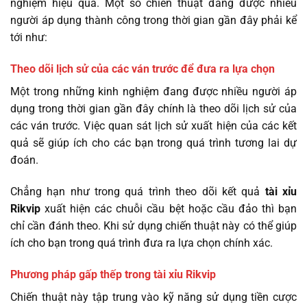
nghiệm hiệu quả. Một số chiến thuật đang được nhiều
người áp dụng thành công trong thời gian gần đây phải kể
tới như:
Theo dõi lịch sử của các ván trước để đưa ra lựa chọn
Một trong những kinh nghiệm đang được nhiều người áp
dụng trong thời gian gần đây chính là theo dõi lịch sử của
các ván trước. Việc quan sát lịch sử xuất hiện của các kết
quả sẽ giúp ích cho các bạn trong quá trình tương lai dự
đoán.
Chẳng hạn như trong quá trình theo dõi kết quả
tài xỉu
Rikvip
xuất hiện các chuỗi cầu bệt hoặc cầu đảo thì bạn
chỉ cần đánh theo. Khi sử dụng chiến thuật này có thể giúp
ích cho bạn trong quá trình đưa ra lựa chọn chính xác.
Phương pháp gấp thếp trong tài xỉu Rikvip
Chiến thuật này tập trung vào kỹ năng sử dụng tiền cược