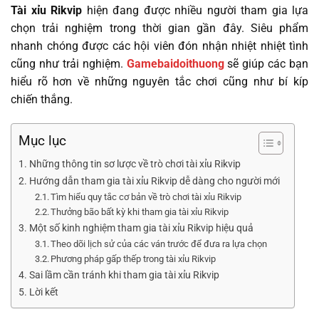
Tài xỉu Rikvip
hiện đang được nhiều người tham gia lựa
chọn trải nghiệm trong thời gian gần đây. Siêu phẩm
nhanh chóng được các hội viên đón nhận nhiệt nhiệt tình
cũng như trải nghiệm.
Gamebaidoithuong
sẽ giúp các bạn
hiểu rõ hơn về những nguyên tắc chơi cũng như bí kíp
chiến thắng.
Mục lục
Những thông tin sơ lược về trò chơi tài xỉu Rikvip
Hướng dẫn tham gia tài xỉu Rikvip dễ dàng cho người mới
Tìm hiểu quy tắc cơ bản về trò chơi tài xỉu Rikvip
Thưởng bão bất kỳ khi tham gia tài xỉu Rikvip
Một số kinh nghiệm tham gia tài xỉu Rikvip hiệu quả
Theo dõi lịch sử của các ván trước để đưa ra lựa chọn
Phương pháp gấp thếp trong tài xỉu Rikvip
Sai lầm cần tránh khi tham gia tài xỉu Rikvip
Lời kết