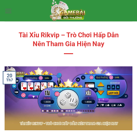
Bỏ
qua
nội
dung
Tài Xỉu Rikvip – Trò Chơi Hấp Dẫn
Nên Tham Gia Hiện Nay
20
Th7