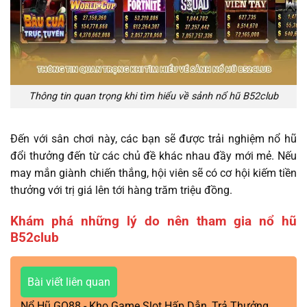
Thông tin quan trọng khi tìm hiểu về sảnh nổ hũ B52club
Đến với sân chơi này, các bạn sẽ được trải nghiệm nổ hũ
đổi thưởng đến từ các chủ đề khác nhau đầy mới mẻ. Nếu
may mắn giành chiến thắng, hội viên sẽ có cơ hội kiếm tiền
thưởng với trị giá lên tới hàng trăm triệu đồng.
Khám phá những lý do nên tham gia nổ hũ
B52club
Bài viết liên quan
Nổ Hũ GO88 - Kho Game Slot Hấp Dẫn, Trả Thưởng