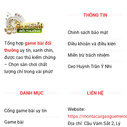
–
Hấp
Đặt
Dẫn
Cược
Xanh
THÔNG TIN
Cực
Chín
Nhanh,
2025
Dễ
Kiếm
Chính sách bảo mật
Lời
Khủng
Tổng hợp
game bài đổi
Điều khoản và điều kiện
thưởng
uy tín, xanh chín,
Miễn trừ trách nhiệm
được cao thủ kiểm chứng
– Chọn sân chơi chất
Ceo Huỳnh Trần Ý Nhi
lượng chỉ trong vài phút!
DANH MỤC
LIÊN HỆ
Website:
Cổng game bài uy tín
https://montacargasguerrero
Game bài
Địa chỉ: Cầu Vàm Sắt 2, Lý