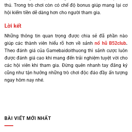
thú. Trong trò chơi còn có chế độ bonus giúp mang lại cơ
hội kiếm tiền dễ dàng hơn cho người tham gia.
Lời kết
Những thông tin quan trọng được chia sẻ đã phần nào
giúp các thành viên hiểu rõ hơn về sảnh
nổ hũ B52club
.
Theo đánh giá của Gamebaidoithuong thì sảnh cược luôn
được đánh giá cao khi mang đến trải nghiệm tuyệt vời cho
các hội viên khi tham gia. Đừng quên nhanh tay đăng ký
cũng như tận hưởng những trò chơi độc đáo đầy ấn tượng
ngay hôm nay nhé.
BÀI VIẾT MỚI NHẤT