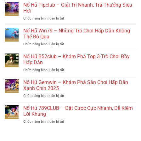
Nổ Hũ Tipclub – Giải Trí Nhanh, Trả Thưởng Siêu
Hời
Chức năng bình luận bị tắt
ở
Nổ
Hũ
Nổ Hũ Win79 – Những Trò Chơi Hấp Dẫn Không
Tipclub
Thể Bỏ Qua
–
Chức năng bình luận bị tắt
ở
Giải
Nổ
Trí
Hũ
Nổ Hũ B52club – Khám Phá Top 3 Trò Chơi Đầy
Nhanh,
Win79
Trả
Hấp Dẫn
–
Thưởng
Chức năng bình luận bị tắt
ở
Những
Siêu
Nổ
Trò
Hời
Hũ
Nổ Hũ Gemwin – Khám Phá Sân Chơi Hấp Dẫn
Chơi
B52club
Hấp
Xanh Chín 2025
–
Dẫn
Chức năng bình luận bị tắt
ở
Khám
Không
Nổ
Phá
Thể
Hũ
Nổ Hũ 789CLUB – Đặt Cược Cực Nhanh, Dễ Kiếm
Top
Bỏ
Gemwin
3
Lời Khủng
Qua
–
Trò
Chức năng bình luận bị tắt
ở
Khám
Chơi
Nổ
Phá
Đầy
Hũ
Sân
Hấp
789CLUB
Chơi
Dẫn