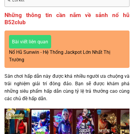
Lời kết
Những thông tin cần nắm về sảnh nổ hũ
B52club
Bài viết liên quan
Nổ Hũ Sunwin - Hệ Thống Jackpot Lớn Nhất Thị
Trường
Sân chơi hấp dẫn này được khá nhiều người ưa chuộng và
trải nghiệm giải trí đông đảo. Bạn sẽ được khám phá
những siêu phẩm hấp dẫn cùng tỷ lệ trả thưởng cao cùng
các chủ đề hấp dẫn.