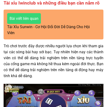
Tài xỉu Iwinclub và những điều bạn cần nắm rõ
Bài viết liên quan
Tài Xỉu Sunwin - Cơ Hội Đổi Đời Dễ Dàng Cho Hội
Viên
Trò chơi trước đây được nhiều người lựa chọn khi tham gia
tại các sòng bài hay sới bạc. Tuy nhiên hiện nay các thành
viên có thể dễ dàng trải nghiệm trên nền tảng trực tuyến
của cổng game mà không hề thua kém ngoài đời thực. Bạn
có thể dễ dàng trải nghiệm trên nền tảng di động hay máy
tính khá dễ dàng.