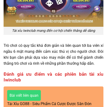
Tài xỉu Iwinclub mang đến cơ hội chiến thắng dễ dàng
Trò chơi có quy tắc khá đơn giản và liên quan tới ba viên xí
ngầu 6 mặt mang đến cảm xúc thú vị cho người chơi. Đôi
khi bạn cần phải dựa vào may mắn để có thể giành chiến
thắng trò chơi và rinh về những phần thưởng hấp dẫn.
Đánh giá ưu điểm và các phiên bản tài xỉu
Iwinclub
Bài viết liên quan
Tài Xỉu GO88 - Siêu Phẩm Cá Cược Được Săn Đón