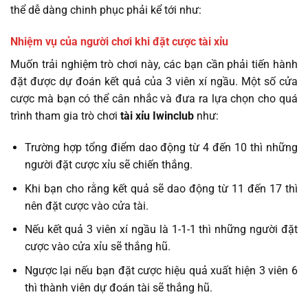
thể dễ dàng chinh phục phải kể tới như:
Nhiệm vụ của người chơi khi đặt cược tài xỉu
Muốn trải nghiệm trò chơi này, các bạn cần phải tiến hành
đặt được dự đoán kết quả của 3 viên xí ngầu. Một số cửa
cược mà bạn có thể cân nhắc và đưa ra lựa chọn cho quá
trình tham gia trò chơi
tài xỉu Iwinclub
như:
Trường hợp tổng điểm dao động từ 4 đến 10 thì những
người đặt cược xỉu sẽ chiến thắng.
Khi bạn cho rằng kết quả sẽ dao động từ 11 đến 17 thì
nên đặt cược vào cửa tài.
Nếu kết quả 3 viên xí ngầu là 1-1-1 thì những người đặt
cược vào cửa xỉu sẽ thắng hũ.
Ngược lại nếu bạn đặt cược hiệu quả xuất hiện 3 viên 6
thì thành viên dự đoán tài sẽ thắng hũ.