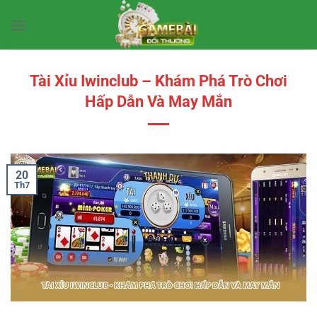
Bỏ
qua
nội
dung
Tài Xỉu Iwinclub – Khám Phá Trò Chơi
Hấp Dẫn Và May Mắn
20
Th7