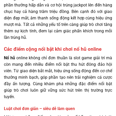
phần thưởng hấp dẫn và cơ hội trúng jackpot lên đến hàng
chục hay cả hàng trăm triệu đồng. Bên cạnh đó với giao
diện đẹp mắt, âm thanh sống động kết hợp cùng hiệu ứng
mượt mà. Tất cả những yếu tố trên càng giúp trò chơi tăng
thêm sự kịch tính, đem lại cảm giác phấn khích trong mỗi
lần trúng hũ.
Các điểm cộng nổi bật khi chơi nổ hũ online
Nổ hũ
online không chỉ đơn thuần là slot game giải trí mà
còn mang đến nhiều điểm nổi bật thu hút đông đảo hội
viên. Từ giao diện bắt mắt, hiệu ứng sống động đến cơ chế
thưởng minh bạch, góp phần tạo nên trải nghiệm cá cược
đầy ấn tượng. Cùng khám phá những đặc điểm nổi bật
giúp trò chơi luôn giữ vững sức hút trên thị trường trực
tuyến.
Luật chơi đơn giản – siêu dễ làm quen