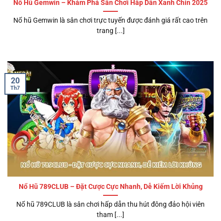
Nổ Hũ Gemwin – Khám Phá Sân Chơi Hấp Dẫn Xanh Chín 2025
Nổ hũ Gemwin là sân chơi trực tuyến được đánh giá rất cao trên
trang [...]
20
Th7
Nổ Hũ 789CLUB – Đặt Cược Cực Nhanh, Dễ Kiếm Lời Khủng
Nổ hũ 789CLUB là sân chơi hấp dẫn thu hút đông đảo hội viên
tham [...]