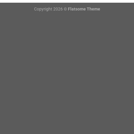
Copyright 2026 ©
Flatsome Theme