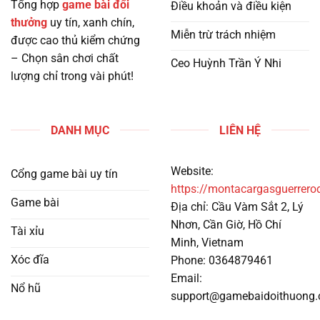
Tổng hợp
game bài đổi
Điều khoản và điều kiện
thưởng
uy tín, xanh chín,
Miễn trừ trách nhiệm
được cao thủ kiểm chứng
– Chọn sân chơi chất
Ceo Huỳnh Trần Ý Nhi
lượng chỉ trong vài phút!
DANH MỤC
LIÊN HỆ
Website:
Cổng game bài uy tín
https://montacargasguerrero
Game bài
Địa chỉ: Cầu Vàm Sắt 2, Lý
Nhơn, Cần Giờ, Hồ Chí
Tài xỉu
Minh, Vietnam
Xóc đĩa
Phone: 0364879461
Email:
Nổ hũ
support@gamebaidoithuong