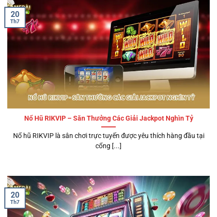
20
Th7
Nổ Hũ RIKVIP – Săn Thưởng Các Giải Jackpot Nghìn Tỷ
Nổ hũ RIKVIP là sân chơi trực tuyến được yêu thích hàng đầu tại
cổng [...]
20
Th7