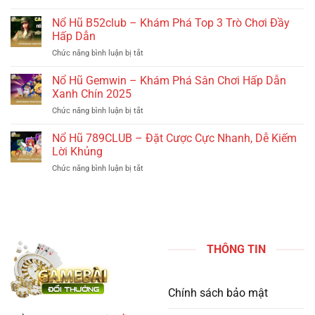
Nổ
Trí
Hũ
Nổ Hũ B52club – Khám Phá Top 3 Trò Chơi Đầy
Nhanh,
Win79
Trả
Hấp Dẫn
–
Thưởng
Chức năng bình luận bị tắt
ở
Những
Siêu
Nổ
Trò
Hời
Hũ
Nổ Hũ Gemwin – Khám Phá Sân Chơi Hấp Dẫn
Chơi
B52club
Hấp
Xanh Chín 2025
–
Dẫn
Chức năng bình luận bị tắt
ở
Khám
Không
Nổ
Phá
Thể
Hũ
Nổ Hũ 789CLUB – Đặt Cược Cực Nhanh, Dễ Kiếm
Top
Bỏ
Gemwin
3
Lời Khủng
Qua
–
Trò
Chức năng bình luận bị tắt
ở
Khám
Chơi
Nổ
Phá
Đầy
Hũ
Sân
Hấp
789CLUB
Chơi
Dẫn
–
Hấp
Đặt
Dẫn
Cược
Xanh
THÔNG TIN
Cực
Chín
Nhanh,
2025
Dễ
Kiếm
Chính sách bảo mật
Lời
Khủng