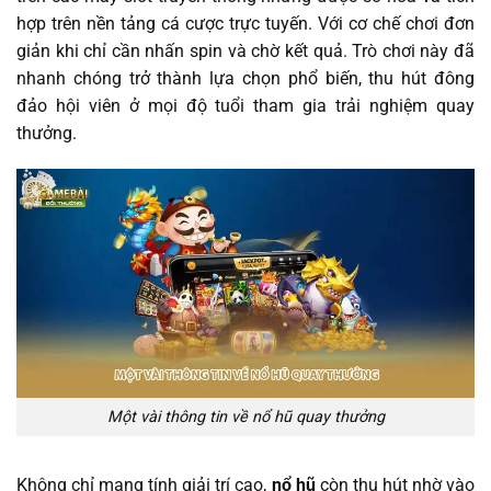
hợp trên nền tảng cá cược trực tuyến. Với cơ chế chơi đơn
giản khi chỉ cần nhấn spin và chờ kết quả. Trò chơi này đã
nhanh chóng trở thành lựa chọn phổ biến, thu hút đông
đảo hội viên ở mọi độ tuổi tham gia trải nghiệm quay
thưởng.
Một vài thông tin về nổ hũ quay thưởng
Không chỉ mang tính giải trí cao,
nổ hũ
còn thu hút nhờ vào