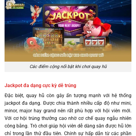
Các điểm cộng nổi bật khi chơi quay hũ
Jackpot đa dạng cực kỳ dễ trúng
Đặc biệt, quay hũ còn gây ấn tượng mạnh với hệ thống
jackpot đa dạng. Được chia thành nhiều cấp độ như mini,
minor, major hay grand nên rất phù hợp với hội viên mới.
Với cơ hội trúng thưởng cao nhờ cơ chế quay ngẫu nhiên
công bằng. Trò chơi giúp hội viên dễ dàng săn được hũ lớn
chỉ trong lần thử đầu tiên. Chính sự hấp dẫn từ các phần