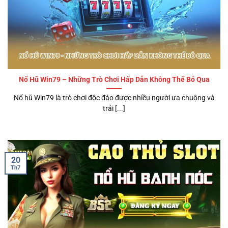
Nổ Hũ Win79 – Những Trò Chơi Hấp Dẫn Không Thể Bỏ Qua
Nổ hũ Win79 là trò chơi độc đáo được nhiều người ưa chuộng và
trải [...]
20
Th7