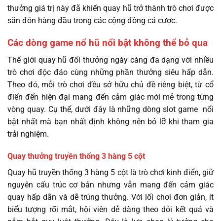
thưởng giá trị này đã khiến quay hũ trở thành trò chơi được
săn đón hàng đầu trong các cộng đồng cá cược.
Các dòng game nổ hũ nổi bật không thể bỏ qua
Thế giới quay hũ đổi thưởng ngày càng đa dạng với nhiều
trò chơi độc đáo cùng những phần thưởng siêu hấp dẫn.
Theo đó, mỗi trò chơi đều sở hữu chủ đề riêng biệt, từ cổ
điển đến hiện đại mang đến cảm giác mới mẻ trong từng
vòng quay. Cụ thể, dưới đây là những dòng slot game nổi
bật nhất mà bạn nhất định không nên bỏ lỡ khi tham gia
trải nghiệm.
Quay thưởng truyền thống 3 hàng 5 cột
Quay hũ truyền thống 3 hàng 5 cột là trò chơi kinh điển, giữ
nguyên cấu trúc cơ bản nhưng vẫn mang đến cảm giác
quay hấp dẫn và dễ trúng thưởng. Với lối chơi đơn giản, ít
biểu tượng rối mắt, hội viên dễ dàng theo dõi kết quả và