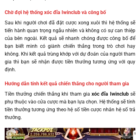
Chờ đợi hệ thống xóc đĩa Iwinclub và công bố
Sau khi người chơi đã đặt cược xong xuôi thì hệ thống sẽ
tiến hành quan trọng ngẫu nhiên và không có sự can thiệp
của bên ngoài. Kết quả sẽ nhanh chóng được công bố để
bạn biết mình có giành chiến thắng trong trò chơi hay
không. Khi kết quả trùng khớp với dự đoán của người tham
gia thì bạn sẽ nhận được tiền thưởng tương ứng với quy
định.
Hướng dẫn tính kết quả chiến thắng cho người tham gia
Tiền thưởng chiến thắng khi tham gia
xóc đĩa Iwinclub
sẽ
phụ thuộc vào cửa cược mà bạn lựa chọn. Hệ thống sẽ tính
tiền thưởng tương ứng theo hệ số tiền cược nhân hệ số trả
thưởng.