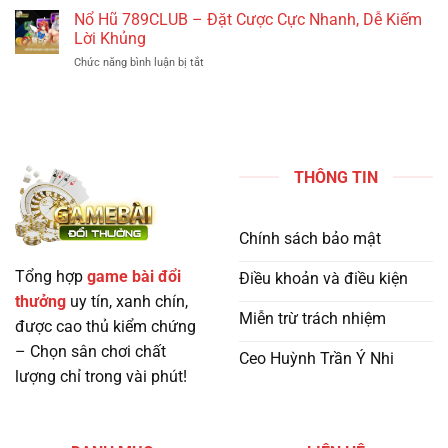
Phá
Thể
Hũ
Nổ Hũ 789CLUB – Đặt Cược Cực Nhanh, Dễ Kiếm
Top
Bỏ
Gemwin
3
Lời Khủng
Qua
–
Trò
Chức năng bình luận bị tắt
ở
Khám
Chơi
Nổ
Phá
Đầy
Hũ
Sân
Hấp
789CLUB
Chơi
Dẫn
–
Hấp
Đặt
Dẫn
Cược
Xanh
THÔNG TIN
Cực
Chín
Nhanh,
2025
Dễ
Kiếm
Chính sách bảo mật
Lời
Khủng
Tổng hợp
game bài đổi
Điều khoản và điều kiện
thưởng
uy tín, xanh chín,
Miễn trừ trách nhiệm
được cao thủ kiểm chứng
– Chọn sân chơi chất
Ceo Huỳnh Trần Ý Nhi
lượng chỉ trong vài phút!