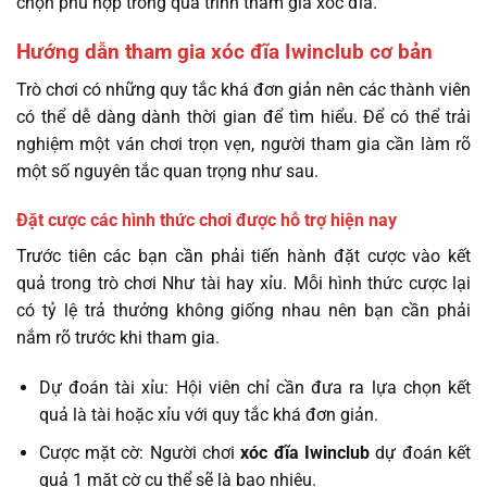
chọn phù hợp trong quá trình tham gia xóc đĩa.
Hướng dẫn tham gia xóc đĩa Iwinclub cơ bản
Trò chơi có những quy tắc khá đơn giản nên các thành viên
có thể dễ dàng dành thời gian để tìm hiểu. Để có thể trải
nghiệm một ván chơi trọn vẹn, người tham gia cần làm rõ
một số nguyên tắc quan trọng như sau.
Đặt cược các hình thức chơi được hỗ trợ hiện nay
Trước tiên các bạn cần phải tiến hành đặt cược vào kết
quả trong trò chơi Như tài hay xỉu. Mỗi hình thức cược lại
có tỷ lệ trả thưởng không giống nhau nên bạn cần phải
nắm rõ trước khi tham gia.
Dự đoán tài xỉu: Hội viên chỉ cần đưa ra lựa chọn kết
quả là tài hoặc xỉu với quy tắc khá đơn giản.
Cược mặt cờ: Người chơi
xóc đĩa Iwinclub
dự đoán kết
quả 1 mặt cờ cụ thể sẽ là bao nhiêu.