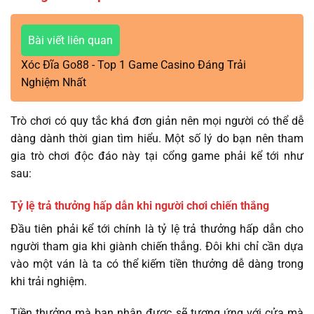
Bài viết liên quan
Xóc Đĩa Go88 - Top 1 Game Casino Đáng Trải
Nghiệm Nhất
Trò chơi có quy tắc khá đơn giản nên mọi người có thể dễ
dàng dành thời gian tìm hiểu. Một số lý do bạn nên tham
gia trò chơi độc đáo này tại cổng game phải kể tới như
sau:
Tỷ lệ trả thưởng hấp dẫn khi người chơi chiến thắng
Đầu tiên phải kể tới chính là tỷ lệ trả thưởng hấp dẫn cho
người tham gia khi giành chiến thắng. Đôi khi chỉ cần dựa
vào một ván là ta có thể kiếm tiền thưởng dễ dàng trong
khi trải nghiệm.
Tiền thưởng mà bạn nhận được sẽ tương ứng với cửa mà