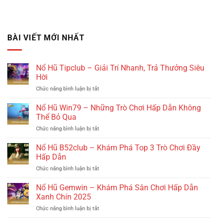
BÀI VIẾT MỚI NHẤT
Nổ Hũ Tipclub – Giải Trí Nhanh, Trả Thưởng Siêu
Hời
Chức năng bình luận bị tắt
ở
Nổ
Hũ
Nổ Hũ Win79 – Những Trò Chơi Hấp Dẫn Không
Tipclub
Thể Bỏ Qua
–
Chức năng bình luận bị tắt
ở
Giải
Nổ
Trí
Hũ
Nổ Hũ B52club – Khám Phá Top 3 Trò Chơi Đầy
Nhanh,
Win79
Trả
Hấp Dẫn
–
Thưởng
Chức năng bình luận bị tắt
ở
Những
Siêu
Nổ
Trò
Hời
Hũ
Nổ Hũ Gemwin – Khám Phá Sân Chơi Hấp Dẫn
Chơi
B52club
Hấp
Xanh Chín 2025
–
Dẫn
Chức năng bình luận bị tắt
ở
Khám
Không
Nổ