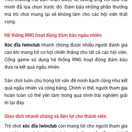
mình đã lựa chọn trước đó. Đảm bảo những phần thưởng
mà trò chơi mang lại sẽ không làm cho các hội viên thất
vọng.
Hệ thống RNG hoạt động đảm bảo ngẫu nhiên
Xóc đĩa Iwinclub
nhanh chóng được nhiều người đánh giá
cao khi mang tới cơ hội chiến thắng cho tất cả các hội viên.
Cổng game sử dụng hệ thống RNG hoạt động đảm bảo
đưa ra kết quả ngẫu nhiên.
Sân chơi luôn chú trọng tới vấn đề minh bạch cũng như kết
quả ngẫu nhiên và công bằng. Chính vì thế, người tham gia
hoàn toàn có thể yên tâm trong quá trình trải nghiệm giải
trí tại đây.
Giao dịch nhanh chóng và tiện lợi cho thành viên
Trò chơi
xóc đĩa Iwinclub
còn mang tới cho người tham gia