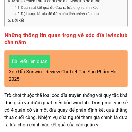
Một số chiến thuật chơi xóc đĩa Iwinclub dễ dàng
Quan sát kết quả để đưa ra lựa chọn chính xác
Đặt cược tài xỉu để đảm bảo tính chính xác cao
Lời kết
Những thông tin quan trọng về xóc đĩa Iwinclub
cần nắm
Bài viết liên quan
Xóc Đĩa Sunwin - Review Chi Tiết Các Sản Phẩm Hot
2025
Trò chơi thuộc thể loại xóc đĩa truyền thống với quy tắc khá
đơn giản và được phát triển bởi Iwinclub. Trong một ván sẽ
có 4 quân cờ và một đĩa quay để phân định kết quả thắng
thua cuối cùng. Nhiệm vụ của người tham gia chính là đưa
ra lựa chọn chính xác kết quả của các quân vị.