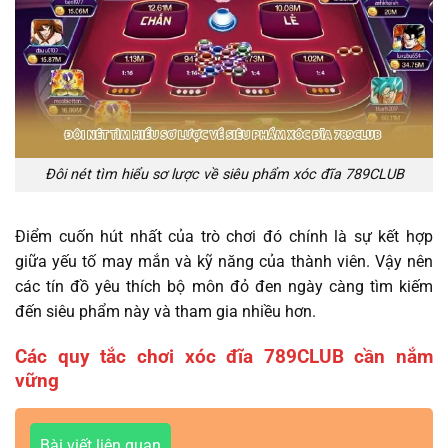
Đôi nét tìm hiểu sơ lược về siêu phẩm xóc đĩa 789CLUB
Điểm cuốn hút nhất của trò chơi đó chính là sự kết hợp
giữa yếu tố may mắn và kỹ năng của thành viên. Vậy nên
các tín đồ yêu thích bộ môn đỏ đen ngày càng tìm kiếm
đến siêu phẩm này và tham gia nhiều hơn.
Các quy tắc chơi xóc đĩa 789CLUB cần nắm
vững
Bài viết liên quan