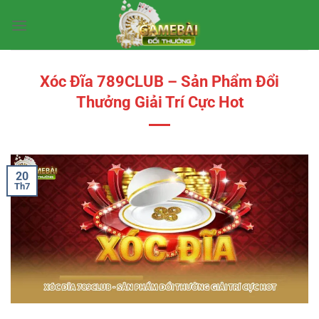
Bỏ
qua
nội
dung
Xóc Đĩa 789CLUB – Sản Phẩm Đổi
Thưởng Giải Trí Cực Hot
20
Th7