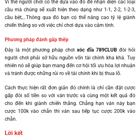
Vì thế người chơi có thể dựa vào đó để nhận diện các loại
cầu mà chúng sẽ xuất hiện theo dạng như 1-1, 2-2, 1-2-3,
cầu bệt,…Thông qua đó bạn có thể nâng cao tỷ lệ giành
chiến thắng so với việc chỉ chơi dựa vào cảm tính.
Phương pháp đánh gấp thếp
Đây là một phương pháp chơi
xóc đĩa 789CLUB
đòi hỏi
người chơi phải sở hữu nguồn vốn tài chính kha khá. Tuy
nhiên nó sẽ giúp bạn mang đến cơ hội tối ưu hóa lợi nhuận
và tránh được những rủi ro về tài chính khi bị thua lỗ.
Cách thực hiện rất đơn giản đó chính là chỉ cần đặt cược
gấp đôi số tiền so với ván trước và cùng một kết quả đó
cho đến khi giành chiến thắng. Chẳng hạn ván này bạn
cược 100k vào chẵn thì ván sau tiếp tục cược 200k vào
chẵn.
Lời kết