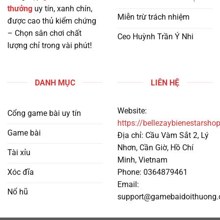
thưởng
uy tín, xanh chín,
Miễn trừ trách nhiệm
được cao thủ kiểm chứng
– Chọn sân chơi chất
Ceo Huỳnh Trần Ý Nhi
lượng chỉ trong vài phút!
DANH MỤC
LIÊN HỆ
Website:
Cổng game bài uy tín
https://bellezaybienestarsho
Game bài
Địa chỉ: Cầu Vàm Sắt 2, Lý
Nhơn, Cần Giờ, Hồ Chí
Tài xỉu
Minh, Vietnam
Xóc đĩa
Phone: 0364879461
Email:
Nổ hũ
support@gamebaidoithuong