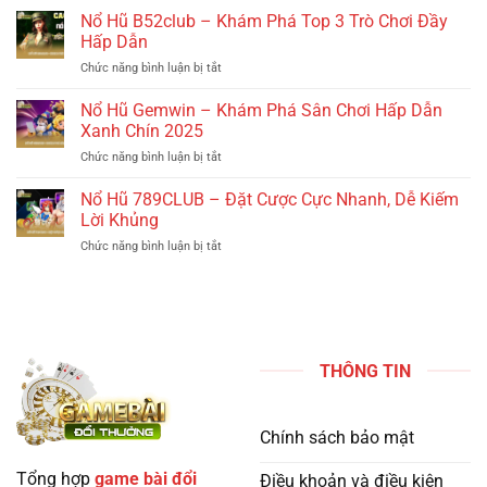
Trí
Hũ
Nổ Hũ B52club – Khám Phá Top 3 Trò Chơi Đầy
Nhanh,
Win79
Trả
Hấp Dẫn
–
Thưởng
Chức năng bình luận bị tắt
ở
Những
Siêu
Nổ
Trò
Hời
Hũ
Nổ Hũ Gemwin – Khám Phá Sân Chơi Hấp Dẫn
Chơi
B52club
Hấp
Xanh Chín 2025
–
Dẫn
Chức năng bình luận bị tắt
ở
Khám
Không
Nổ
Phá
Thể
Hũ
Nổ Hũ 789CLUB – Đặt Cược Cực Nhanh, Dễ Kiếm
Top
Bỏ
Gemwin
3
Lời Khủng
Qua
–
Trò
Chức năng bình luận bị tắt
ở
Khám
Chơi
Nổ
Phá
Đầy
Hũ
Sân
Hấp
789CLUB
Chơi
Dẫn
–
Hấp
Đặt
Dẫn
Cược
Xanh
THÔNG TIN
Cực
Chín
Nhanh,
2025
Dễ
Kiếm
Chính sách bảo mật
Lời
Khủng
Tổng hợp
game bài đổi
Điều khoản và điều kiện