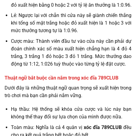
đỏ xuất hiện bằng 0 hoặc 2 với tỷ lệ ăn thưởng là 1:0.96.
Lẻ: Ngược lại với chẵn thì cửa này sẽ giành chiến thắng
khi tổng số mặt trắng hoặc đỏ xuất hiện là 1 hoặc 3 với
mức thưởng tương tự là 1:0.96.
Cược màu: Thành viên đầu tư vào cửa này cần phải dự
đoán chính xác số màu xuất hiện chẳng hạn là 4 đỏ 4
trắng, 3 trắng 1 đỏ hoặc 3 đỏ 1 trắng. Mức thưởng dao
động từ 1:12, 1:026 tuỳ thuộc vào từng tỷ lệ đặt cược.
Thuật ngữ bắt buộc cần nắm trong xóc đĩa 789CLUB
Dưới đây là những thuật ngữ quan trọng sẽ xuất hiện trong
trò chơi mà bạn cần phải nắm vững.
Hạ thầu: Hệ thống sẽ khóa cửa cược và lúc này bạn
không thể thay đổi sự lựa chọn của mình được nữa.
Toàn màu: Nghĩa là cả 4 quân vị
xóc đĩa 789CLUB
đều
cho ra kết quả trắng hết hoặc đỏ hết.