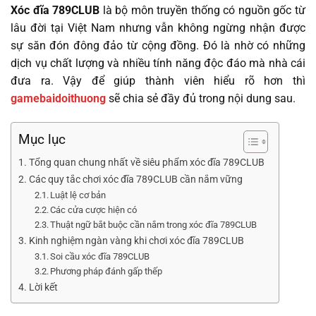
Xóc đĩa 789CLUB
là bộ môn truyền thống có nguồn gốc từ
lâu đời tại Việt Nam nhưng vẫn không ngừng nhận được
sự săn đón đông đảo từ cộng đồng. Đó là nhờ có những
dịch vụ chất lượng và nhiều tính năng độc đáo mà nhà cái
đưa ra. Vậy để giúp thành viên hiểu rõ hơn thì
gamebaidoithuong
sẽ chia sẻ đầy đủ trong nội dung sau.
Mục lục
Tổng quan chung nhất về siêu phẩm xóc đĩa 789CLUB
Các quy tắc chơi xóc đĩa 789CLUB cần nắm vững
Luật lệ cơ bản
Các cửa cược hiện có
Thuật ngữ bắt buộc cần nắm trong xóc đĩa 789CLUB
Kinh nghiệm ngàn vàng khi chơi xóc đĩa 789CLUB
Soi cầu xóc đĩa 789CLUB
Phương pháp đánh gấp thếp
Lời kết