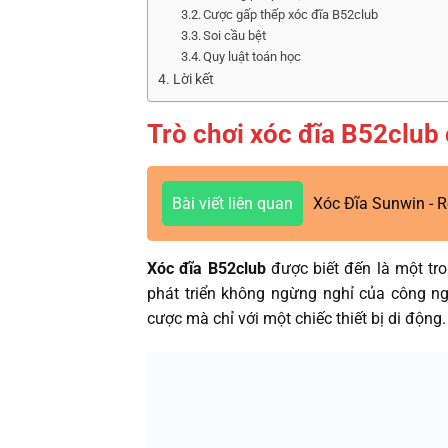
Cược gấp thếp xóc đĩa B52club
Soi cầu bệt
Quy luật toán học
Lời kết
Trò chơi xóc đĩa B52club 
Bài viết liên quan
Xóc Đĩa Sunwin - 
Xóc đĩa B52club
được biết đến là một tro
phát triển không ngừng nghỉ của công ng
cược mà chỉ với một chiếc thiết bị di động.