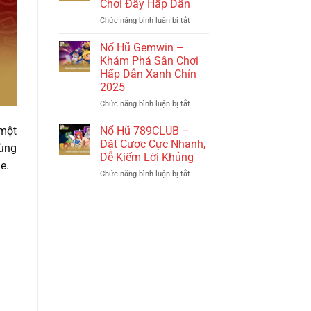
Chơi Đầy Hấp Dẫn
Những
Chức năng bình luận bị tắt
ở
Trò
Nổ
Chơi
Hũ
Hấp
Nổ Hũ Gemwin –
B52club
Dẫn
Khám Phá Sân Chơi
–
Không
Hấp Dẫn Xanh Chín
Khám
Thể
2025
Phá
Bỏ
Top
Chức năng bình luận bị tắt
Qua
ở
3
Nổ
Trò
Hũ
Nổ Hũ 789CLUB –
 một
Chơi
Gemwin
Đặt Cược Cực Nhanh,
cùng
Đầy
–
Dễ Kiếm Lời Khủng
Hấp
Khám
e.
Chức năng bình luận bị tắt
Dẫn
ở
Phá
Nổ
Sân
Hũ
Chơi
789CLUB
Hấp
–
Dẫn
Đặt
Xanh
Cược
Chín
Cực
2025
Nhanh,
Dễ
Kiếm
Lời