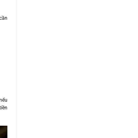
 cần
 nếu
iền