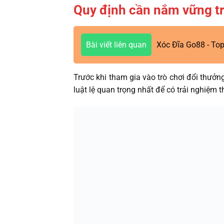
Quy định cần nắm vững t
Bài viết liên quan
Xóc Đĩa Go88 - To
Trước khi tham gia vào trò chơi đổi thưở
luật lệ quan trọng nhất để có trải nghiệm 