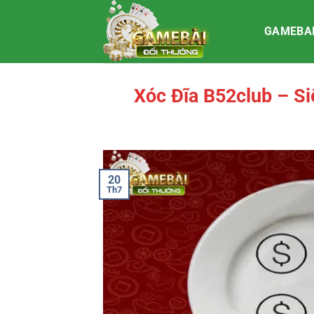
Bỏ
qua
GAMEBA
nội
dung
Xóc Đĩa B52club – S
20
Th7