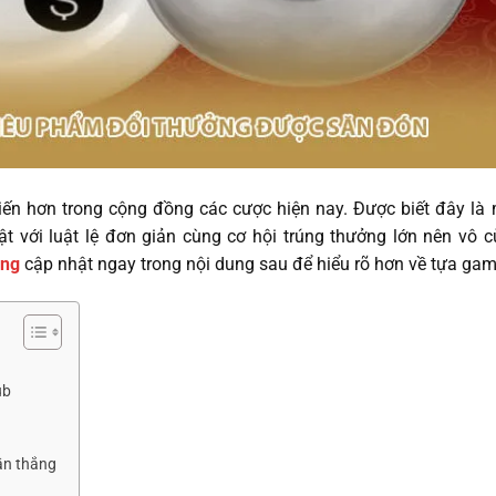
ến hơn trong cộng đồng các cược hiện nay. Được biết đây là
t với luật lệ đơn giản cùng cơ hội trúng thưởng lớn nên vô 
ong
cập nhật ngay trong nội dung sau để hiểu rõ hơn về tựa gam
ub
ần thắng