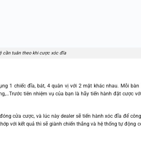
lệ cần tuân theo khi cược xóc đĩa
ng 1 chiếc đĩa, bát, 4 quân vị với 2 mặt khác nhau. Mỗi bàn
ắng,…Trước tiên nhiệm vụ của bạn là hãy tiến hành đặt cược vớ
 đóng cửa cược, và lúc này dealer sẽ tiến hành xóc đĩa để côn
hớp với kết quả thì sẽ giành chiến thắng và hệ thống tự động 