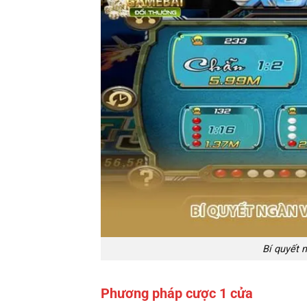
Bí quyết 
Phương pháp cược 1 cửa