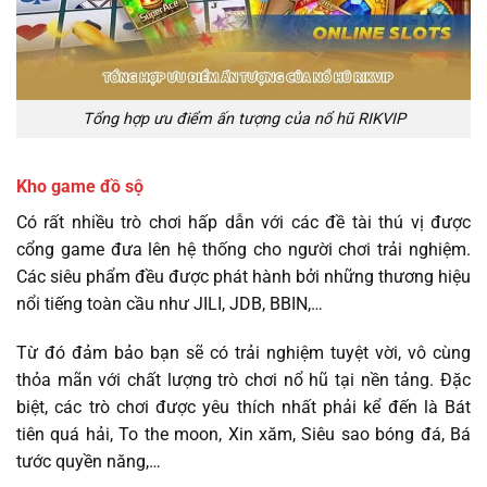
Tổng hợp ưu điểm ấn tượng của nổ hũ RIKVIP
Kho game đồ sộ
Có rất nhiều trò chơi hấp dẫn với các đề tài thú vị được
cổng game đưa lên hệ thống cho người chơi trải nghiệm.
Các siêu phẩm đều được phát hành bởi những thương hiệu
nổi tiếng toàn cầu như JILI, JDB, BBIN,…
Từ đó đảm bảo bạn sẽ có trải nghiệm tuyệt vời, vô cùng
thỏa mãn với chất lượng trò chơi nổ hũ tại nền tảng. Đặc
biệt, các trò chơi được yêu thích nhất phải kể đến là Bát
tiên quá hải, To the moon, Xin xăm, Siêu sao bóng đá, Bá
tước quyền năng,…