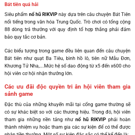
Bát tiên quá hải
Siêu phẩm
nổ hũ RIKVIP
này dựa trên câu chuyện Bát Tiên
nổi tiếng trong văn hóa Trung Quốc. Trò chơi có tổng cộng
88 dòng trả thưởng với quy định tổ hợp thắng phải đảm
bảo quy tắc cơ bản.
Các biểu tượng trong game đều liên quan đến câu chuyện
Bát tiên như quạt Ba Tiêu, bình hồ lô, tiên nữ Mẫu Đơn,
Khương Tử Nha,….Mức hệ số dao động từ x5 đến x600 cho
hội viên cơ hội nhận thưởng lớn.
Các ưu đãi độc quyền tri ân hội viên tham gia
sảnh game
Đặc thù của những khuyến mãi tại cổng game thường sẽ
có sự khác biệt so với các thương hiệu. Trong đó, hội viên
tham gia những nền tảng như
nổ hũ RIKVIP
phải hoàn
thành nhiệm vụ hoặc tham gia các sự kiện để có thể được
nhận tiền thưởng. Một số sự kiện đặc sắc có thể kể đến là: