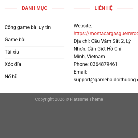
DANH MỤC
LIÊN HỆ
Website:
Cổng game bài uy tín
https://montacargasguerrero
Game bài
Địa chỉ: Cầu Vàm Sắt 2, Lý
Nhơn, Cần Giờ, Hồ Chí
Tài xỉu
Minh, Vietnam
Xóc đĩa
Phone: 0364879461
Email:
Nổ hũ
support@gamebaidoithuong
Copyright 2026 ©
Flatsome Theme