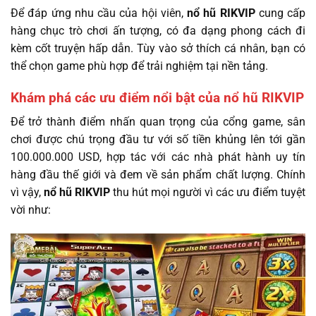
Để đáp ứng nhu cầu của hội viên,
nổ hũ RIKVIP
cung cấp
hàng chục trò chơi ấn tượng, có đa dạng phong cách đi
kèm cốt truyện hấp dẫn. Tùy vào sở thích cá nhân, bạn có
thể chọn game phù hợp để trải nghiệm tại nền tảng.
Khám phá các ưu điểm nổi bật của nổ hũ RIKVIP
Để trở thành điểm nhấn quan trọng của cổng game, sân
chơi được chú trọng đầu tư với số tiền khủng lên tới gần
100.000.000 USD, hợp tác với các nhà phát hành uy tín
hàng đầu thế giới và đem về sản phẩm chất lượng. Chính
vì vậy,
nổ hũ RIKVIP
thu hút mọi người vì các ưu điểm tuyệt
vời như: