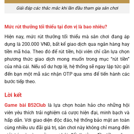
Giải đáp các thắc mắc khi lần đầu tham gia sân chơi
Mức rút thưởng tối thiểu tại đơn vị là bao nhiêu?
Hiện nay, mức rút thưởng tối thiểu mà sân chơi đang áp
dụng là 200.000 VNĐ, bất kể giao dịch qua ngân hàng hay
tiền mã hóa. Theo đó để rút tiền, hội viên chỉ cần lựa chọn
phương thức giao dịch mong muốn trong mục “rút tiền”
của nhà cái. Nếu số dư hợp lệ, hệ thống sẽ ngay lập tức gửi
đến bạn một mã xác nhận OTP qua sms để tiến hành các
bước tiếp theo.
Lời kết
Game bài B52Club
là lựa chọn hoàn hảo cho những hội
viên yêu thích trải nghiệm cá cược hiện đại, minh bạch và
hấp dẫn. Với giao diện độc đáo, hệ thống bảo mật an toàn
cùng nhiều ưu đãi giá trị, sân chơi này không chỉ mang đến