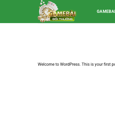
Bỏ
qua
GAMEBA
nội
dung
Welcome to WordPress. This is your first post